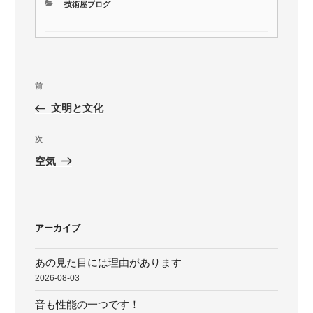
カ
技術屋ブログ
テ
ゴ
リ
ー
投
前
前
稿
の
文明と文化
ナ
投
ビ
稿
次
次
ゲ
の
空気
投
ー
稿
シ
ョ
アーカイブ
ン
あの見た目には理由があります
2026-08-03
音も性能の一つです！