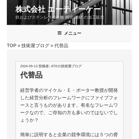
コ
株式会社 エーティーケー
ン
鉄およびステンレスの各種 鋼管/鋼材 の加工販売
テ
ン
ツ
メニュー
へ
TOP
»
技術屋ブログ
»
代替品
ス
キ
ッ
投
2024-09-13
投稿者:
ATKの技術屋ブログ
プ
稿
代替品
日:
経営学者のマイケル・Ｅ・ポーター教授が開発
した経営分析のフレームワークにファイブフォ
ースと言うものがあります。有名なフレームワ
ークなので、ご存知の方も多いのではないでし
ょうか？
簡単に説明すると企業の競争環境には５つの脅