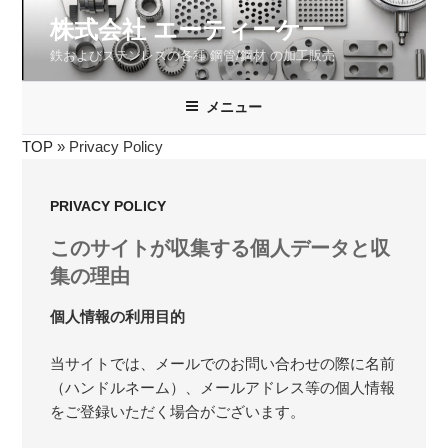
コ
株式会社 エーティーケー
ン
鉄およびステンレスの各種 鋼管/鋼材 の加工販売
テ
ン
ツ
メニュー
へ
TOP
»
Privacy Policy
ス
キ
ッ
PRIVACY POLICY
プ
このサイトが収集する個人データと収
集の理由
個人情報の利用目的
当サイトでは、メールでのお問い合わせの際に名前
（ハンドルネーム）、メールアドレス等の個人情報
をご登録いただく場合がございます。