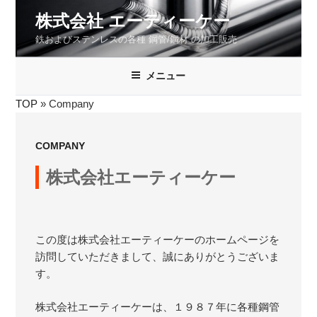
コ
株式会社 エーティーケー
ン
鉄およびステンレスの各種 鋼管/鋼材 の加工販売
テ
ン
ツ
メニュー
へ
TOP
»
Company
ス
キ
ッ
COMPANY
プ
株式会社エーティーケー
この度は株式会社エーティーケーのホームページを
訪問していただきまして、誠にありがとうございま
す。
株式会社エーティーケーは、１９８７年に各種鋼管