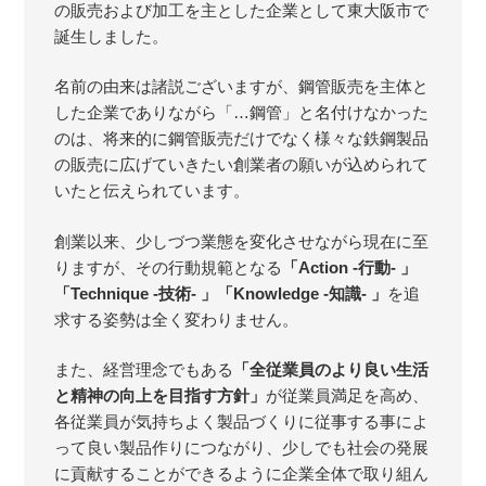
の販売および加工を主とした企業として東大阪市で
誕生しました。
名前の由来は諸説ございますが、鋼管販売を主体と
した企業でありながら「…鋼管」と名付けなかった
のは、将来的に鋼管販売だけでなく様々な鉄鋼製品
の販売に広げていきたい創業者の願いが込められて
いたと伝えられています。
創業以来、少しづつ業態を変化させながら現在に至
りますが、その行動規範となる
「Action -行動- 」
「Technique -技術- 」「Knowledge -知識- 」
を追
求する姿勢は全く変わりません。
また、経営理念でもある
「全従業員のより良い生活
と精神の向上を目指す方針」
が従業員満足を高め、
各従業員が気持ちよく製品づくりに従事する事によ
って良い製品作りにつながり、少しでも社会の発展
に貢献することができるように企業全体で取り組ん