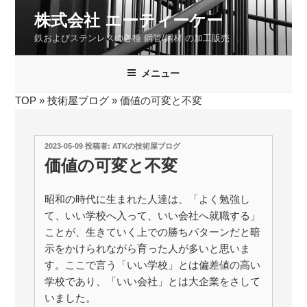
コ
株式会社 エーティーケー
ン
鉄およびステンレスの各種 鋼管/鋼材 の加工販売
テ
ン
ツ
メニュー
へ
TOP
»
技術屋ブログ
»
価値の可変と不変
ス
キ
ッ
投
2023-05-09
投稿者:
ATKの技術屋ブログ
プ
稿
価値の可変と不変
日:
昭和の時代に生まれた人達は、「よく勉強し
て、いい学校へ入って、いい会社へ就職する」
ことが、生きていく上での勝ちパターンだと暗
示をかけられながら育った人が多いと思いま
す。ここで言う「いい学校」とは偏差値の高い
学校であり、「いい会社」とは大企業をさして
いました。