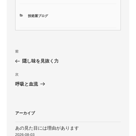
カ
技術屋ブログ
テ
ゴ
リ
ー
投
前
前
稿
の
隠し味を見抜く力
ナ
投
ビ
稿
次
次
ゲ
の
呼吸と血流
投
ー
稿
シ
ョ
アーカイブ
ン
あの見た目には理由があります
2026-08-03