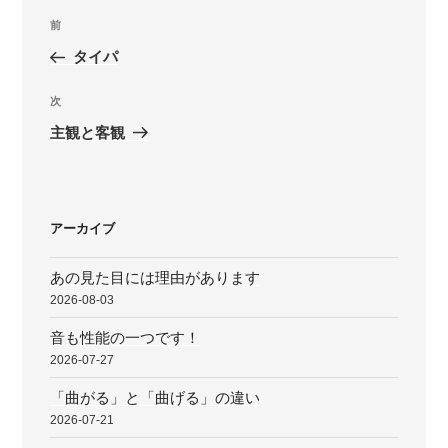
投
前
前
稿
の
タイパ
ナ
投
ビ
稿
次
次
ゲ
の
主観と客観
投
ー
稿
シ
ョ
アーカイブ
ン
あの見た目には理由があります
2026-08-03
音も性能の一つです！
2026-07-27
「曲がる」と「曲げる」の違い
2026-07-21