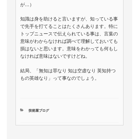
が…）
知識は身を助けると言いますが、知っている事
で先手を打てることはたくさんあります。特に
トップニュースで伝えられている事は、言葉の
意味がわからなければ調べて理解しておいても
損はないと思います。意味をわかっても何もし
なければ意味はないですけどね。
結局、「無知は罪なり 知は空虚なり 英知持つ
もの英雄なり」って事なのでしょう。
カ
技術屋ブログ
テ
ゴ
リ
ー