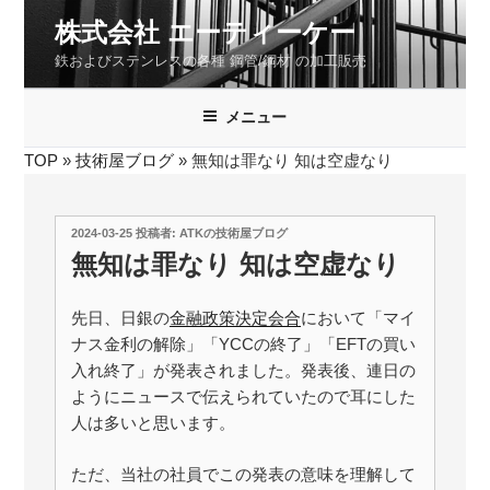
コ
株式会社 エーティーケー
ン
鉄およびステンレスの各種 鋼管/鋼材 の加工販売
テ
ン
ツ
メニュー
へ
TOP
»
技術屋ブログ
»
無知は罪なり 知は空虚なり
ス
キ
ッ
投
2024-03-25
投稿者:
ATKの技術屋ブログ
プ
稿
無知は罪なり 知は空虚なり
日:
先日、日銀の
金融政策決定会合
において「マイ
ナス金利の解除」「YCCの終了」「EFTの買い
入れ終了」が発表されました。発表後、連日の
ようにニュースで伝えられていたので耳にした
人は多いと思います。
ただ、当社の社員でこの発表の意味を理解して