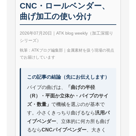
CNC・ロールベンダー、
曲げ加工の使い分け
2026年07月20日｜ATK blog weekly（加工深堀り
シリーズ）
執筆：ATKブログ編集部｜金属素材を扱う現場の視点
でお届けしています
この記事の結論（先にお伝えします）
パイプの曲げは、
「曲げの半径
（R）・平面か立体か・パイプのサイ
ズ・数量」
で機械を選ぶのが基本で
す。小さくきっちり曲げるなら
汎用パ
イプベンダー
、立体的に何カ所も曲げ
るなら
CNCパイプベンダー
、大きく