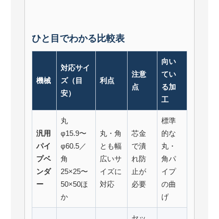
ひと目でわかる比較表
向い
対応サイ
注意
てい
機械
ズ（目
利点
点
る加
安）
工
丸
標準
汎用
φ15.9〜
丸・角
芯金
的な
パイ
φ60.5／
とも幅
で潰
丸・
プベ
角
広いサ
れ防
角パ
ンダ
25×25〜
イズに
止が
イプ
ー
50×50ほ
対応
必要
の曲
か
げ
セッ