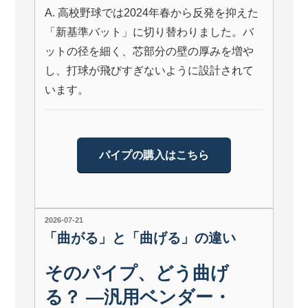
A. 高校野球では2024年春から反発を抑えた
「新基準バット」に切り替わりました。バ
ットの径を細く、芯部分の壁の厚みを増や
し、打球が飛びすぎないように設計されて
います。
パイプの購入はこちら
投
2026-07-21
稿
「曲がる」と「曲げる」の違い
日:
そのパイプ、どう曲げ
る？ ―汎用ベンダー・