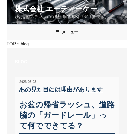
コ
株式会社 エーティーケー
ン
鉄およびステンレスの各種 鋼管/鋼材 の加工販売
テ
ン
ツ
メニュー
へ
TOP
»
blog
ス
キ
ッ
BLOG
プ
投
2026-08-03
稿
あの見た目には理由があります
日:
お盆の帰省ラッシュ、道路
脇の「ガードレール」っ
て何でできてる？