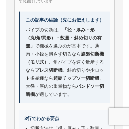
でお届けしています
この記事の結論（先にお伝えします）
パイプの切断は、
「径・厚み・形
（丸/角/異形）・数量・斜め切りの有
無」
で機械を選ぶのが基本です。薄
肉・小径を潰さず切るなら
旋盤切断機
（モリ式）
、角パイプを速く量産する
なら
プレス切断機
、斜め切りや少ロッ
ト多品種なら
超硬チップソー切断機
、
大径・厚肉の重量物なら
バンドソー切
断機
が適しています。
3行でわかる要点
切断方法は「径・厚み・形・数量・