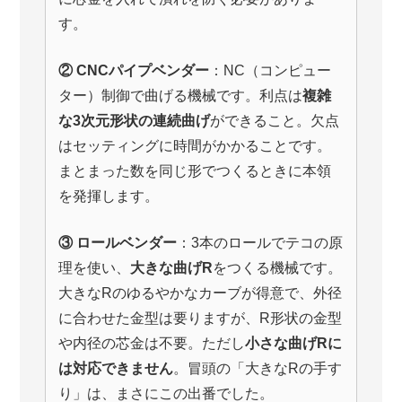
す。
② CNCパイプベンダー
：NC（コンピュー
ター）制御で曲げる機械です。利点は
複雑
な3次元形状の連続曲げ
ができること。欠点
はセッティングに時間がかかることです。
まとまった数を同じ形でつくるときに本領
を発揮します。
③ ロールベンダー
：3本のロールでテコの原
理を使い、
大きな曲げR
をつくる機械です。
大きなRのゆるやかなカーブが得意で、外径
に合わせた金型は要りますが、R形状の金型
や内径の芯金は不要。ただし
小さな曲げRに
は対応できません
。冒頭の「大きなRの手す
り」は、まさにこの出番でした。