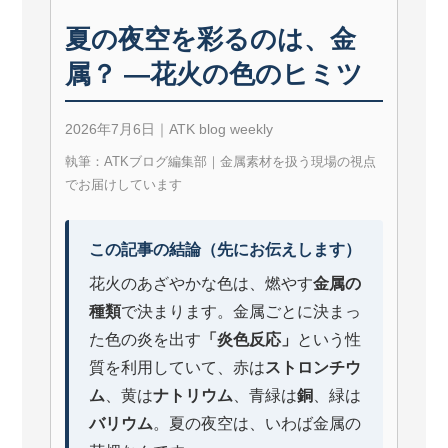
夏の夜空を彩るのは、金
属？ ―花火の色のヒミツ
2026年7月6日｜ATK blog weekly
執筆：ATKブログ編集部｜金属素材を扱う現場の視点
でお届けしています
この記事の結論（先にお伝えします）
花火のあざやかな色は、燃やす
金属の
種類
で決まります。金属ごとに決まっ
た色の炎を出す
「炎色反応」
という性
質を利用していて、赤は
ストロンチウ
ム
、黄は
ナトリウム
、青緑は
銅
、緑は
バリウム
。夏の夜空は、いわば金属の