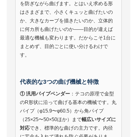
を防ぎながら曲げます。とはいえ求める形
はさまざまで、小さくキュッと曲げたいの
か、大きなカーブを描きたいのか、立体的
に何カ所も曲げたいのか——目的が違えば
最適な機械も変わります。だからこそ1台に
まとめず、目的ごとに使い分けるわけで
す。
代表的な3つの曲げ機械と特徴
① 汎用パイプベンダー
：テコの原理で金型
のR形状に沿って曲げる基本の機械です。丸
パイプ（φ15.9〜φ60.5）から角パイプ
（25×25〜50×50ほか）まで
幅広いサイズに
対応
でき、標準的な曲げの主力です。内径
に芯金を入れて潰れを防ぐ必要がありま