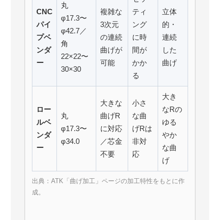
丸
CNC
複雑な
ティ
立体
φ17.3〜
パイ
3次元
ング
的・
φ42.7／
プベ
の連続
に時
連続
角
ンダ
曲げが
間が
した
22×22〜
ー
可能
かか
曲げ
30×30
る
大き
大きな
小さ
ロー
なRの
丸
曲げR
な曲
ルベ
ゆる
φ17.3〜
に対応
げRは
ンダ
やか
φ34.0
／芯金
非対
ー
な曲
不要
応
げ
出典：ATK「曲げ加工」ページの加工特性をもとに作
成。