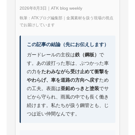
2026年8月3日｜ATK blog weekly
執筆：ATKブログ編集部｜金属素材を扱う現場の視点
でお届けしています
この記事の結論（先にお伝えします）
ガードレールの主役は
鉄（鋼板）
で
す。あの波打った形は、ぶつかった車
の力を
たわみながら受け止めて衝撃を
やわらげ、車を道路の方向へ戻す
ため
の工夫。表面は
亜鉛めっきと塗装
でサ
ビから守られ、雨風の中でも長く働き
続けます。私たちが扱う鋼管とも、じ
つは近い仲間なんです。