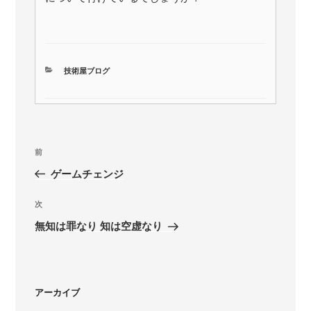
カ
技術屋ブログ
テ
ゴ
リ
ー
投
前
前
稿
の
ゲームチェンジ
ナ
投
ビ
稿
次
次
ゲ
の
無知は罪なり 知は空虚なり
投
ー
稿
シ
ョ
アーカイブ
ン