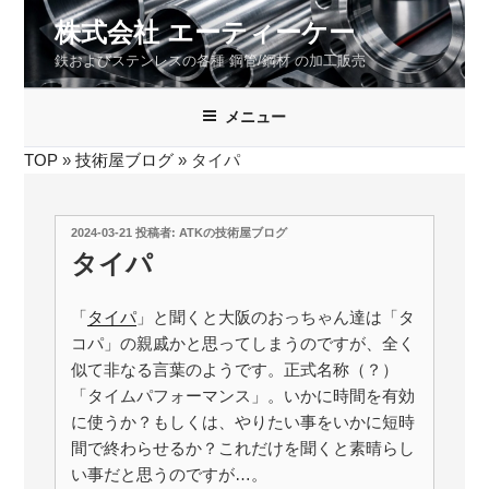
コ
株式会社 エーティーケー
ン
鉄およびステンレスの各種 鋼管/鋼材 の加工販売
テ
ン
ツ
メニュー
へ
TOP
»
技術屋ブログ
»
タイパ
ス
キ
ッ
投
2024-03-21
投稿者:
ATKの技術屋ブログ
プ
稿
タイパ
日:
「
タイパ
」と聞くと大阪のおっちゃん達は「タ
コパ」の親戚かと思ってしまうのですが、全く
似て非なる言葉のようです。正式名称（？）
「タイムパフォーマンス」。いかに時間を有効
に使うか？もしくは、やりたい事をいかに短時
間で終わらせるか？これだけを聞くと素晴らし
い事だと思うのですが…。