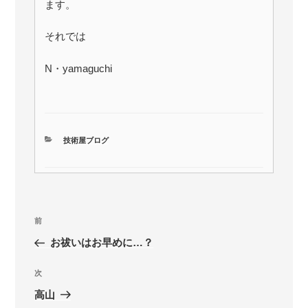
ます。
それでは
N・yamaguchi
カ
技術屋ブログ
テ
ゴ
リ
ー
投
前
前
稿
の
お祓いはお早めに…？
ナ
投
ビ
稿
次
次
ゲ
の
高山
投