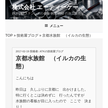
コ
株式会社 エーティーケー
ン
鉄およびステンレスの各種 鋼管/鋼材 の加工販売
テ
ン
ツ
メニュー
へ
TOP
»
技術屋ブログ
»
京都水族館 （イルカの生態）
ス
キ
ッ
投
2017-02-19
投稿者:
ATKの技術屋ブログ
プ
稿
京都水族館 （イルカの生
日:
態）
こんにちは
昨日は 久しぶりに京都に 出かけました。
特に行くとこは決めずに 行ったんですが
水族館の看板が目に入ったので ここで 決ま
り！