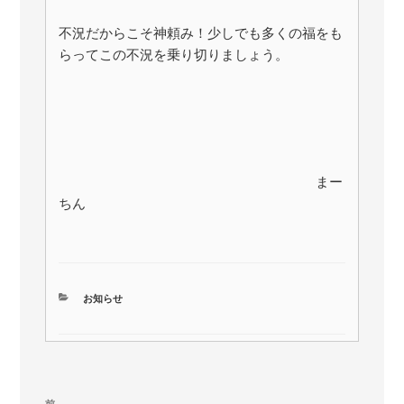
不況だからこそ神頼み！少しでも多くの福をも
らってこの不況を乗り切りましょう。
まー
ちん
カ
お知らせ
テ
ゴ
リ
ー
投
前