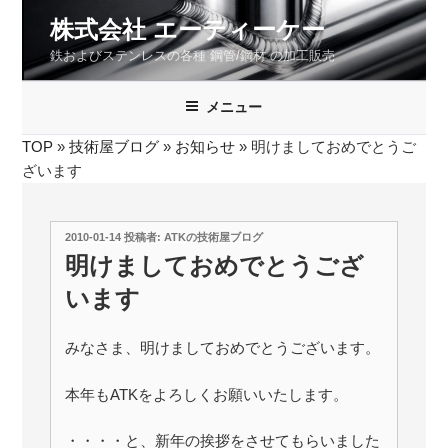
コ
株式会社 エーティーケー
ン
鉄およびステンレスの各種 鋼管/鋼材 の加工販売
テ
ン
ツ
メニュー
へ
TOP
»
技術屋ブログ
»
お知らせ
»
明けましておめでとうご
ス
ざいます
キ
ッ
プ
投
2010-01-14
投稿者:
ATKの技術屋ブログ
稿
明けましておめでとうござ
日:
います
みなさま、明けましておめでとうございます。
本年もATKをよろしくお願いいたします。
・・・・と、新年の挨拶をさせてもらいました