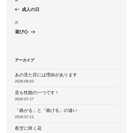
前
稿
の
成人の日
ナ
投
ビ
稿
次
次
ゲ
の
遊び心
投
ー
稿
シ
ョ
アーカイブ
ン
あの見た目には理由があります
2026-08-03
音も性能の一つです！
2026-07-27
「曲がる」と「曲げる」の違い
2026-07-21
夜空に咲く花