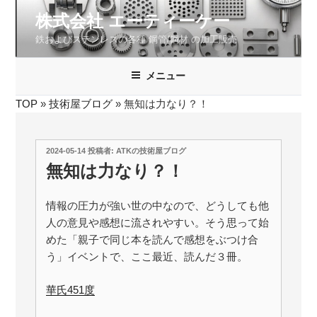
コ
株式会社 エーティーケー
ン
鉄およびステンレスの各種 鋼管/鋼材 の加工販売
テ
ン
ツ
メニュー
へ
TOP
»
技術屋ブログ
»
無知は力なり？！
ス
キ
ッ
投
2024-05-14
投稿者:
ATKの技術屋ブログ
プ
稿
無知は力なり？！
日:
情報の圧力が強い世の中なので、どうしても他
人の意見や感想に流されやすい。そう思って始
めた「親子で同じ本を読んで感想をぶつけ合
う」イベントで、ここ最近、読んだ３冊。
華氏451度