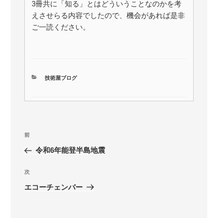
3冊共に「知る」とはどういうことなのかを考
えさせらる内容でしたので、機会があれば是非
ご一読ください。
カ
技術屋ブログ
テ
ゴ
リ
ー
投
前
前
稿
の
令和6年能登半島地震
ナ
投
ビ
稿
次
次
ゲ
の
エコーチェンバー
投
ー
稿
シ