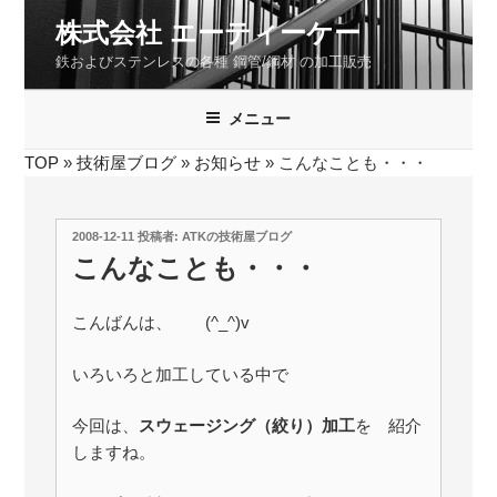
コ
株式会社 エーティーケー
ン
鉄およびステンレスの各種 鋼管/鋼材 の加工販売
テ
ン
ツ
メニュー
へ
TOP
»
技術屋ブログ
»
お知らせ
»
こんなことも・・・
ス
キ
ッ
投
2008-12-11
投稿者:
ATKの技術屋ブログ
プ
稿
こんなことも・・・
日:
こんばんは、 (^_^)v
いろいろと加工している中で
今回は、
スウェージング（絞り）加工
を 紹介
しますね。