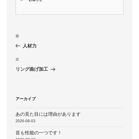
テ
ゴ
リ
ー
投
前
前
稿
の
人材力
ナ
投
ビ
稿
次
次
ゲ
の
リング曲げ加工
投
ー
稿
シ
ョ
アーカイブ
ン
あの見た目には理由があります
2026-08-03
音も性能の一つです！