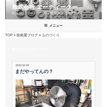
コ
株式会社 エーティーケー
ン
鉄およびステンレスの各種 鋼管/鋼材 の加工販売
テ
ン
ツ
メニュー
へ
TOP
»
技術屋ブログ
»
ものづくり
ス
キ
ッ
カテゴリー:
ものづくり
プ
投
2022-02-09
稿
まだやってんの？
日: