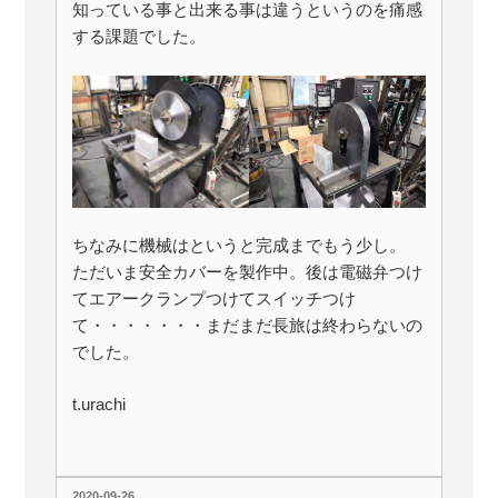
知っている事と出来る事は違うというのを痛感
する課題でした。
ちなみに機械はというと完成までもう少し。
ただいま安全カバーを製作中。後は電磁弁つけ
てエアークランプつけてスイッチつけ
て・・・・・・・まだまだ長旅は終わらないの
でした。
t.urachi
投
2020-09-26