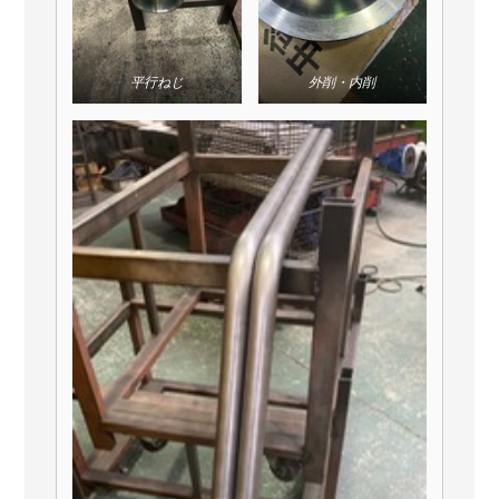
平行ねじ
外削・内削