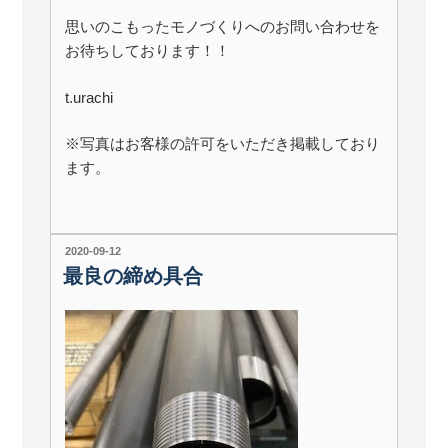
思いのこもったモノづくりへのお問い合わせを
お待ちしております！！
t.urachi
※写真はお客様の許可をいただき掲載しており
ます。
投
2020-09-12
稿
最良の締め具合
日: