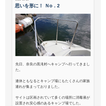
稿
思いを形に！ Ｎo．2
日:
先日、奈良の黒滝村へキャンプへ行ってきまし
た。
連休ともなるとキャンプ場にもたくさんの家族
連れが集まっておりました。
サイトは区画されていて多くの場所に消毒液が
設置され安心感のあるキャンプ場でした。