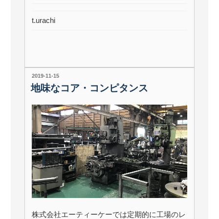
t.urachi
投
2019-11-15
稿
地味なコア・コンピタンス
日:
株式会社エーティーケーでは定期的に工場のレ