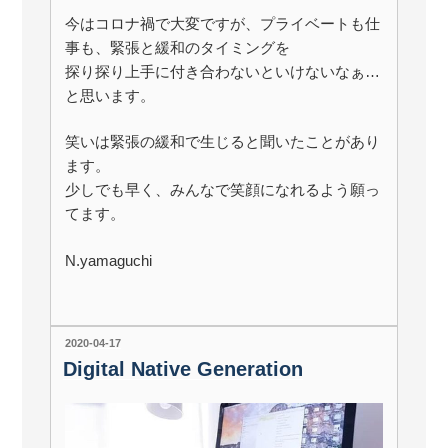
今はコロナ禍で大変ですが、プライベートも仕
事も、緊張と緩和のタイミングを
探り探り上手に付き合わないといけないなぁ…
と思います。
笑いは緊張の緩和で生じると聞いたことがあり
ます。
少しでも早く、みんなで笑顔になれるよう願っ
てます。
N.yamaguchi
投
2020-04-17
稿
Digital Native Generation
日: