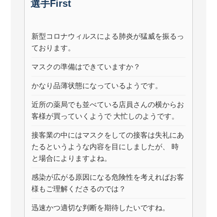
選手First
日:
新型コロナウィルスによる肺炎が猛威を振るっ
ております。
マスクの準備はできていますか？
かなり品薄状態になっているようです。
近所の薬局でも並べている店員さんの横からお
客様が買っていくようで 大忙しのようです。
接客業の中にはマスクをしての接客は失礼にあ
たるというような内容を目にしましたが、 時
と場合によりますよね。
感染が広がる原因になる危険性を考えればお客
様もご理解くださるのでは？
迅速かつ適切な判断を期待したいですね。