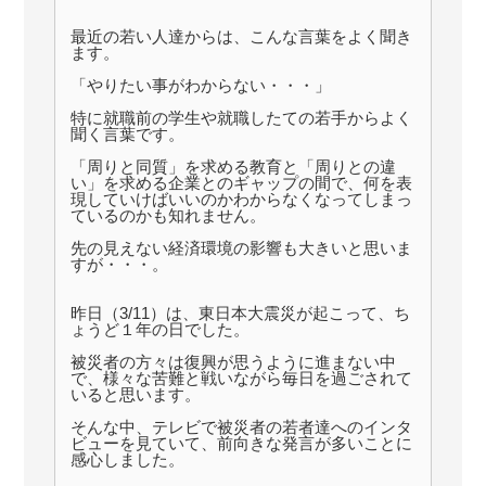
最近の若い人達からは、こんな言葉をよく聞き
ます。
「やりたい事がわからない・・・」
特に就職前の学生や就職したての若手からよく
聞く言葉です。
「周りと同質」を求める教育と「周りとの違
い」を求める企業とのギャップの間で、何を表
現していけばいいのかわからなくなってしまっ
ているのかも知れません。
先の見えない経済環境の影響も大きいと思いま
すが・・・。
昨日（3/11）は、東日本大震災が起こって、ち
ょうど１年の日でした。
被災者の方々は復興が思うように進まない中
で、様々な苦難と戦いながら毎日を過ごされて
いると思います。
そんな中、テレビで被災者の若者達へのインタ
ビューを見ていて、前向きな発言が多いことに
感心しました。