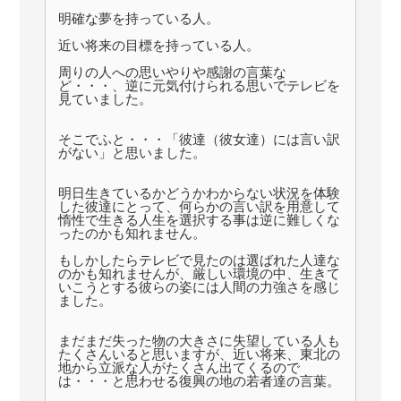
明確な夢を持っている人。
近い将来の目標を持っている人。
周りの人への思いやりや感謝の言葉な
ど・・・、逆に元気付けられる思いでテレビを
見ていました。
そこでふと・・・「彼達（彼女達）には言い訳
がない」と思いました。
明日生きているかどうかわからない状況を体験
した彼達にとって、何らかの言い訳を用意して
惰性で生きる人生を選択する事は逆に難しくな
ったのかも知れません。
もしかしたらテレビで見たのは選ばれた人達な
のかも知れませんが、厳しい環境の中、生きて
いこうとする彼らの姿には人間の力強さを感じ
ました。
まだまだ失った物の大きさに失望している人も
たくさんいると思いますが、近い将来、東北の
地から立派な人がたくさん出てくるので
は・・・と思わせる復興の地の若者達の言葉。