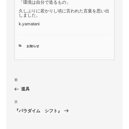
「環境は自分で造るもの」
久しぶりに若かりし頃に言われた言葉を思い出
しました。
k.yamatani
カ
お知らせ
テ
ゴ
リ
ー
投
前
前
稿
の
道具
ナ
投
ビ
稿
次
次
ゲ
の
『パラダイム シフト』
投
ー
稿
シ