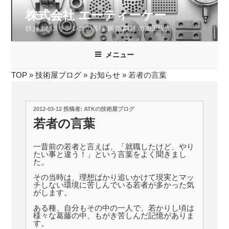
コ
株式会社 エーティーケー
ン
鉄およびステンレスの各種 鋼管/鋼材 の加工販売
テ
ン
ツ
メニュー
へ
TOP
»
技術屋ブログ
»
お知らせ
»
若者の言葉
ス
キ
ッ
投
2012-03-12
投稿者:
ATKの技術屋ブログ
プ
稿
若者の言葉
日:
一昔前の若者と言えば、「就職したけど、やり
たい事と違う！」という言葉をよく聞きまし
た。
その当時は、理想ばかり追いかけて現実とマッ
チしない環境に苦しんでいる若者が多かった気
がします。
ある種、自分もその中の一人で、若かりし頃は
様々な葛藤の中、もがき苦しんだ記憶がありま
す。