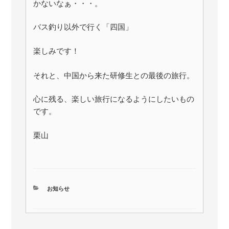
かないなぁ・・・。
バス釣り以外で行く「四国」
楽しみです！
それと、中国から来た研修生との最後の旅行。
心に残る、楽しい旅行になるようにしたいもの
です。
栗山
カ
お知らせ
テ
ゴ
リ
ー