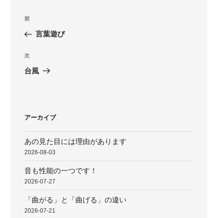
投
前
前
稿
の
言葉遊び
ナ
投
ビ
稿
次
次
ゲ
の
台風
投
ー
稿
シ
ョ
アーカイブ
ン
あの見た目には理由があります
2026-08-03
音も性能の一つです！
2026-07-27
「曲がる」と「曲げる」の違い
2026-07-21