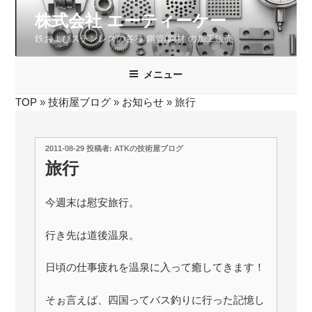
コ
株式会社 エーティーケー
ン
鉄およびステンレスの各種 鋼管/鋼材 の加工販売
テ
ン
ツ
メニュー
へ
TOP
»
技術屋ブログ
»
お知らせ
»
旅行
ス
キ
ッ
投
2011-08-29
投稿者:
ATKの技術屋ブログ
プ
稿
旅行
日:
今週末は慰安旅行。
行き先は道後温泉。
日頃の仕事疲れを温泉に入って癒してきます！
そぉ言えば、四国ってバス釣りに行った記憶し