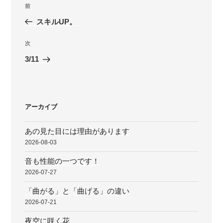
投
前
前
稿
の
スキルUP。
ナ
投
ビ
稿
次
次
ゲ
の
3/11
投
ー
稿
シ
ョ
アーカイブ
ン
あの見た目には理由があります
2026-08-03
音も性能の一つです！
2026-07-27
「曲がる」と「曲げる」の違い
2026-07-21
夜空に咲く花