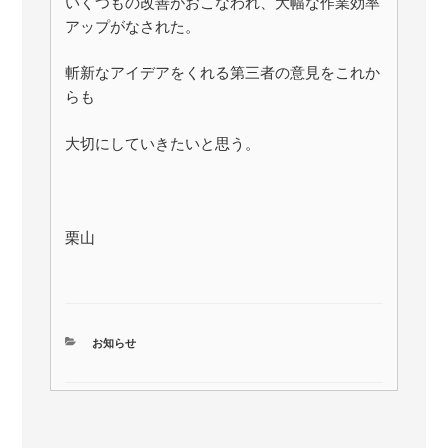
いくつもの改善がおこなわれ、大幅な作業効率
アップがなされた。
斬新なアイデアをくれる第三者の意見をこれか
らも
大切にしていきたいと思う。
栗山
カ
お知らせ
テ
ゴ
リ
ー