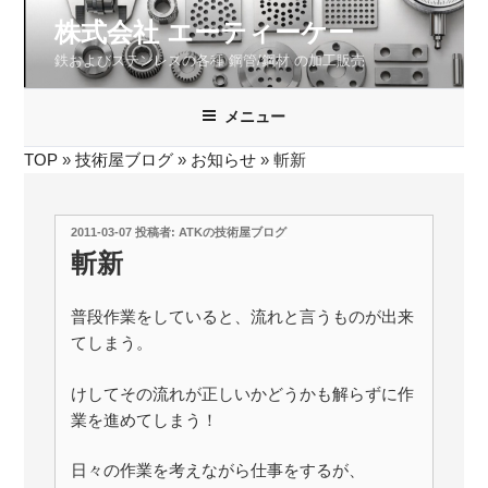
コ
株式会社 エーティーケー
ン
鉄およびステンレスの各種 鋼管/鋼材 の加工販売
テ
ン
ツ
メニュー
へ
TOP
»
技術屋ブログ
»
お知らせ
»
斬新
ス
キ
ッ
投
2011-03-07
投稿者:
ATKの技術屋ブログ
プ
稿
斬新
日:
普段作業をしていると、流れと言うものが出来
てしまう。
けしてその流れが正しいかどうかも解らずに作
業を進めてしまう！
日々の作業を考えながら仕事をするが、