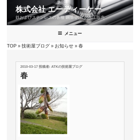
コ
株式会社 エーティーケー
ン
鉄およびステンレスの各種 鋼管/鋼材 の加工販売
テ
ン
ツ
メニュー
へ
TOP
»
技術屋ブログ
»
お知らせ
»
春
ス
キ
ッ
投
2010-03-17
投稿者:
ATKの技術屋ブログ
プ
稿
春
日: