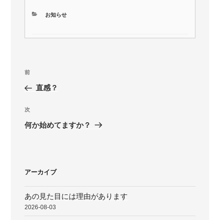
カ
お知らせ
テ
ゴ
リ
ー
投
前
前
稿
の
直感？
ナ
投
ビ
稿
次
次
ゲ
の
何か始めてますか？
投
ー
稿
シ
ョ
アーカイブ
ン
あの見た目には理由があります
2026-08-03