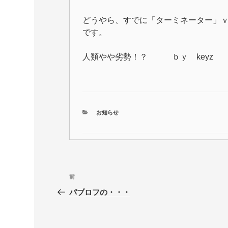
どうやら、すでに「ターミネーター」
です。
人類やや劣勢！？ ｂｙ keyz
カ
お知らせ
テ
ゴ
リ
ー
投
前
前
稿
の
パブロフの・・・
投
ナ
稿