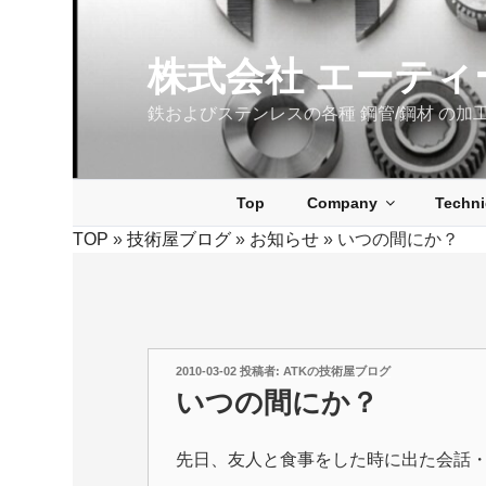
コ
ン
テ
株式会社 エーティ
ン
鉄およびステンレスの各種 鋼管/鋼材 の加
ツ
へ
ス
キ
Top
Company
Techn
ッ
TOP
»
技術屋ブログ
»
お知らせ
»
いつの間にか？
プ
投
2010-03-02
投稿者:
ATKの技術屋ブログ
稿
いつの間にか？
日:
先日、友人と食事をした時に出た会話