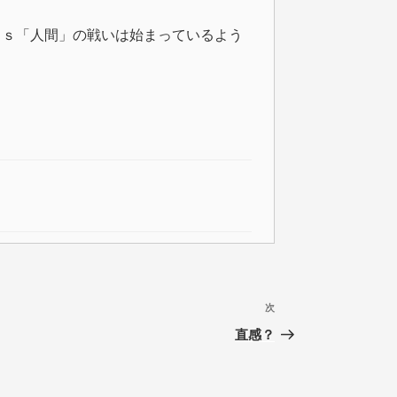
ｖｓ「人間」の戦いは始まっているよう
次
次
の
直感？
投
稿