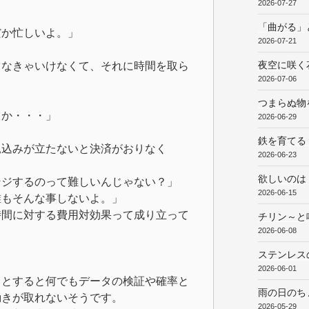
2026-07-27
「曲がる」
だか忙しいよ。」
2026-07-21
夜空に咲く
しなきゃいけなくて、それに時間を取ら
2026-07-06
つまらぬ物
とか・・・」
2026-06-29
鉄を育てる
見込みが立たないと決済がおりなく
2026-06-23
欲しいのは
ンジするのって難しいんじゃない？」
2026-06-15
誰もそんな事しないよ。」
時間に対する費用対効果って成り立って
チリン～と
2026-06-08
ステンレス
2026-06-01
うとすると何でもデータの検証や確率と
雨の日のち
動きが取れないそうです。
2026-05-29