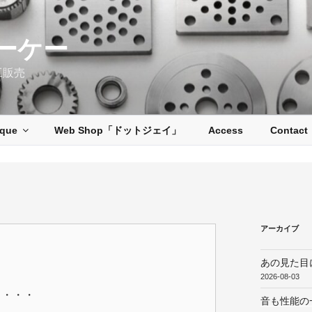
ーケー
工販売
ique
Web Shop「ドットジェイ」
Access
Contact
アーカイブ
あの見た目
2026-08-03
・・・・
音も性能の