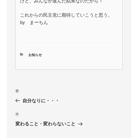
けど、みんなが選んだ結果なのだから！
これからの民主党に期待していこうと思う。
by まーちん
カ
お知らせ
テ
ゴ
リ
ー
投
前
前
稿
の
自分なりに・・・
ナ
投
ビ
稿
次
次
ゲ
の
変わること・変わらないこと
投
ー
稿