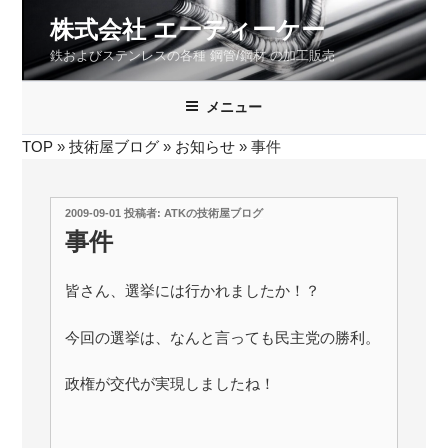
コ
株式会社 エーティーケー
ン
鉄およびステンレスの各種 鋼管/鋼材 の加工販売
テ
ン
ツ
メニュー
へ
TOP
»
技術屋ブログ
»
お知らせ
»
事件
ス
キ
ッ
投
2009-09-01
投稿者:
ATKの技術屋ブログ
プ
稿
事件
日:
皆さん、選挙には行かれましたか！？
今回の選挙は、なんと言っても民主党の勝利。
政権が交代が実現しましたね！