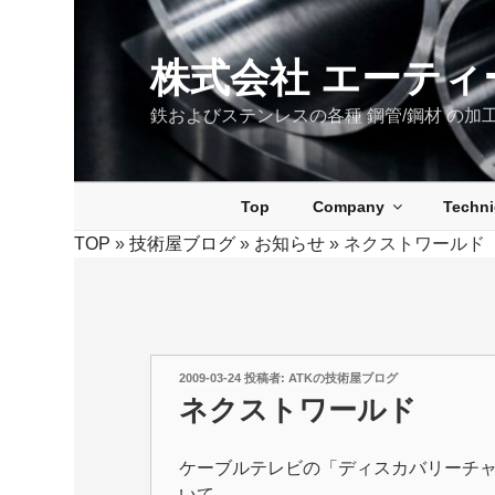
コ
ン
テ
株式会社 エーティ
ン
鉄およびステンレスの各種 鋼管/鋼材 の加
ツ
へ
ス
キ
Top
Company
Techn
ッ
TOP
»
技術屋ブログ
»
お知らせ
»
ネクストワールド
プ
投
2009-03-24
投稿者:
ATKの技術屋ブログ
稿
ネクストワールド
日:
ケーブルテレビの「ディスカバリーチ
いて