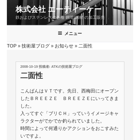
コ
株式会社 エーティーケー
ン
鉄およびステンレスの各種 鋼管/鋼材 の加工販売
テ
ン
ツ
メニュー
へ
TOP
»
技術屋ブログ
»
お知らせ
»
二面性
ス
キ
ッ
投
2008-10-19
投稿者:
ATKの技術屋ブログ
プ
稿
二面性
日:
こんばんはＶＴです。先日、西梅田にオープン
したＢＲＥＥＺＥ ＢＲＥＥＺＥにいってきま
した。
入ってすぐ「ブリＣＨ」っていうイメージキャ
ラクターがでかでか釣られていました。
時間によって何通りかアクションをおこすみた
いですよ。