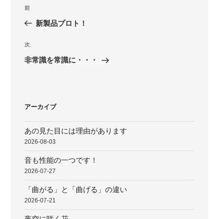
投
前
前
稿
の
新製品プロト！
ナ
投
ビ
稿
次
次
ゲ
の
非常識を常識に・・・
投
ー
稿
シ
ョ
アーカイブ
ン
あの見た目には理由があります
2026-08-03
音も性能の一つです！
2026-07-27
「曲がる」と「曲げる」の違い
2026-07-21
夜空に咲く花