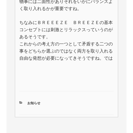
物事には二面性がありそれをいかにバランスよ
く取り入れるかが重要ですね。
ちなみにＢＲＥＥＥＺＥ ＢＲＥＥＺＥの基本
コンセプトには刺激とリラックスっていうのが
あるそうです。
これからの考え方の一つとして矛盾する二つの
事をどちらか選ぶのではなく両方を取り入れる
自由な発想が必要になってきそうですね。では
カ
お知らせ
テ
ゴ
リ
ー