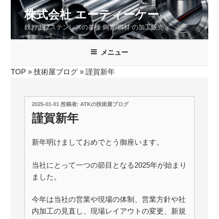
コ
株式会社 エーティーケー
ン
鉄およびステンレスの各種 鋼管/鋼材 の加工販売
テ
ン
ツ
メニュー
へ
TOP
»
技術屋ブログ
»
謹賀新年
ス
キ
ッ
投
2025-01-01
投稿者:
ATKの技術屋ブログ
プ
稿
謹賀新年
日:
新年明けましておめでとう御座います。
当社にとって一つの節目となる2025年が始まり
ました。
今年は当社の営業や現場の体制、営業方針や社
内加工の見直し、現場レイアウトの変更、新規