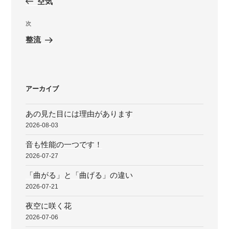
空気
ナ
投
ビ
稿
次
次
ゲ
の
整流
投
ー
稿
シ
ョ
アーカイブ
ン
あの見た目には理由があります
2026-08-03
音も性能の一つです！
2026-07-27
「曲がる」と「曲げる」の違い
2026-07-21
夜空に咲く花
2026-07-06