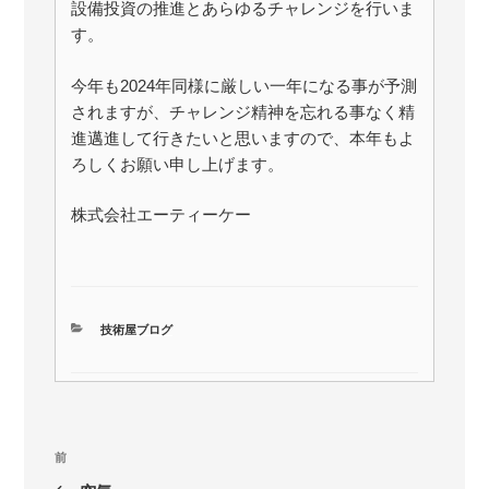
設備投資の推進とあらゆるチャレンジを行いま
す。
今年も2024年同様に厳しい一年になる事が予測
されますが、チャレンジ精神を忘れる事なく精
進邁進して行きたいと思いますので、本年もよ
ろしくお願い申し上げます。
株式会社エーティーケー
カ
技術屋ブログ
テ
ゴ
リ
ー
投
前
前
稿
の