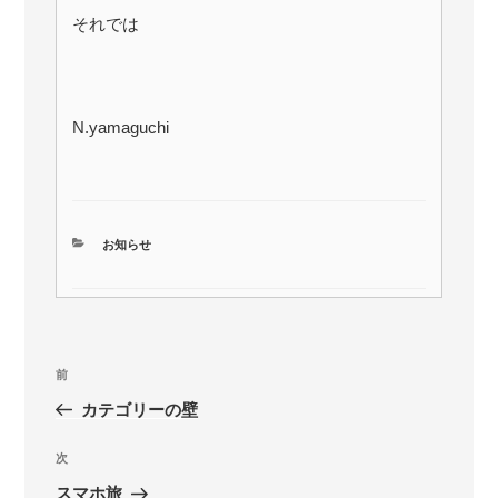
それでは
N.yamaguchi
カ
お知らせ
テ
ゴ
リ
ー
投
前
前
稿
の
カテゴリーの壁
ナ
投
ビ
稿
次
次
ゲ
の
スマホ旅