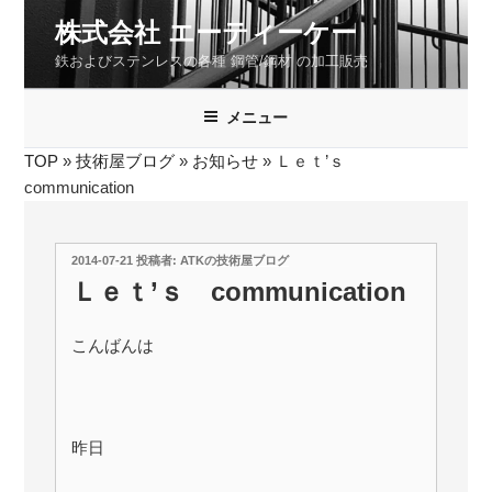
コ
株式会社 エーティーケー
ン
鉄およびステンレスの各種 鋼管/鋼材 の加工販売
テ
ン
ツ
メニュー
へ
TOP
»
技術屋ブログ
»
お知らせ
»
Ｌｅｔ’ｓ
ス
communication
キ
ッ
プ
投
2014-07-21
投稿者:
ATKの技術屋ブログ
稿
Ｌｅｔ’ｓ communication
日:
こんばんは
昨日