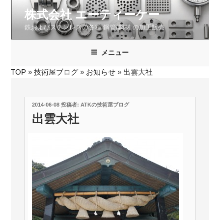
コ
株式会社 エーティーケー
ン
鉄およびステンレスの各種 鋼管/鋼材 の加工販売
テ
ン
ツ
メニュー
へ
TOP
»
技術屋ブログ
»
お知らせ
»
出雲大社
ス
キ
ッ
投
2014-06-08
投稿者:
ATKの技術屋ブログ
プ
稿
出雲大社
日: