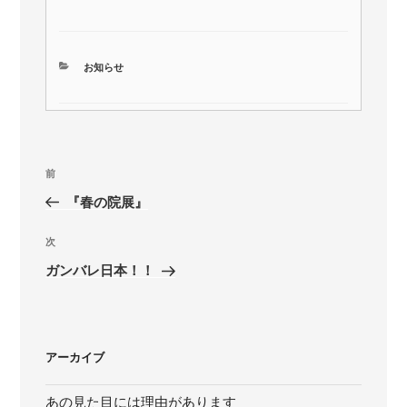
カ
お知らせ
テ
ゴ
リ
ー
投
前
前
稿
の
『春の院展』
ナ
投
ビ
稿
次
次
ゲ
の
ガンバレ日本！！
投
ー
稿
シ
ョ
アーカイブ
ン
あの見た目には理由があります