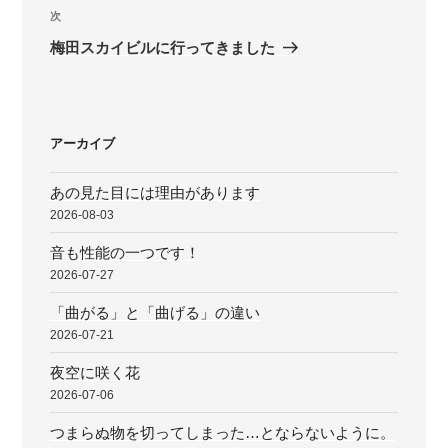
ビ
稿
次
次
ゲ
の
梅田スカイビルに行ってきました
投
ー
稿
シ
ョ
アーカイブ
ン
あの見た目には理由があります
2026-08-03
音も性能の一つです！
2026-07-27
「曲がる」と「曲げる」の違い
2026-07-21
夜空に咲く花
2026-07-06
つまらぬ物を切ってしまった…とならないように。