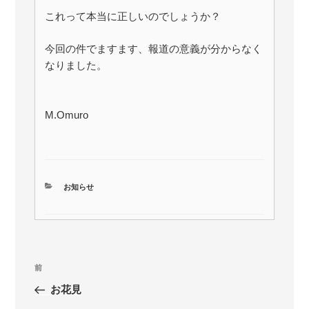
これって本当に正しいのでしょうか？
今回の件でますます、報道の意義が分からなく
なりました。
M.Omuro
カ
お知らせ
テ
ゴ
リ
ー
投
前
前
稿
の
お花見
ナ
投