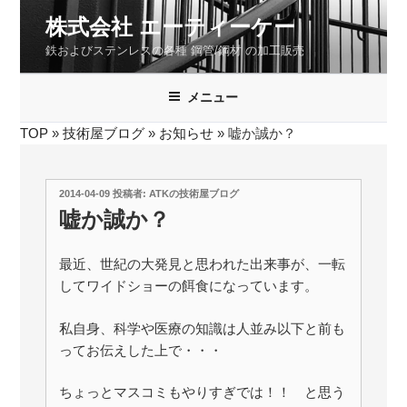
コ
株式会社 エーティーケー
ン
鉄およびステンレスの各種 鋼管/鋼材 の加工販売
テ
ン
ツ
メニュー
へ
TOP
»
技術屋ブログ
»
お知らせ
»
嘘か誠か？
ス
キ
ッ
投
2014-04-09
投稿者:
ATKの技術屋ブログ
プ
稿
嘘か誠か？
日:
最近、世紀の大発見と思われた出来事が、一転
してワイドショーの餌食になっています。
私自身、科学や医療の知識は人並み以下と前も
ってお伝えした上で・・・
ちょっとマスコミもやりすぎでは！！ と思う