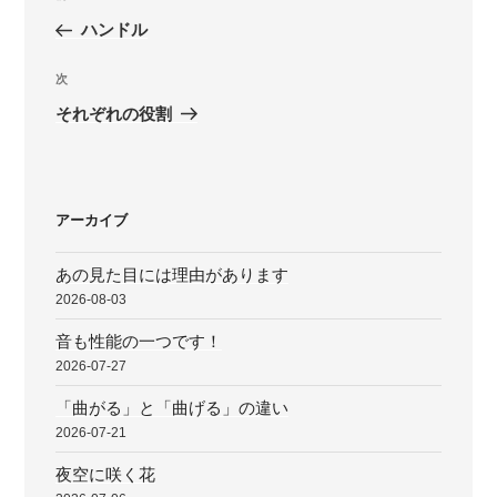
稿
の
ハンドル
ナ
投
ビ
稿
次
次
ゲ
の
それぞれの役割
投
ー
稿
シ
ョ
アーカイブ
ン
あの見た目には理由があります
2026-08-03
音も性能の一つです！
2026-07-27
「曲がる」と「曲げる」の違い
2026-07-21
夜空に咲く花