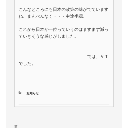
こんなところにも日本の政策の味がでています
ね。まんべんなく・・・中途半端。
これから日本が一位っていうのはますます減っ
ていきそうな感じがしました。
では、ＶＴ
でした。
カ
お知らせ
テ
ゴ
リ
ー
投
前
前