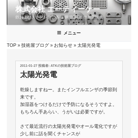
コ
株式会社 エーティーケー
ン
鉄およびステンレスの各種 鋼管/鋼材 の加工販売
テ
ン
ツ
メニュー
へ
TOP
»
技術屋ブログ
»
お知らせ
»
太陽光発電
ス
キ
ッ
投
2011-01-27
投稿者:
ATKの技術屋ブログ
プ
稿
太陽光発電
日:
乾燥しますねー。またインフルエンザの季節到
来です。
加湿器をつけるだけで予防になるそうですよ。
もちろん手あらい、うがいは必要ですが。
さて最近流行の太陽光発電やオール電化ですが
少し前に話を聞くチャンスが