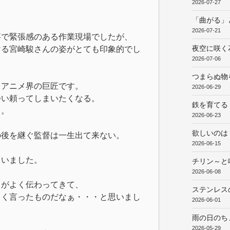
2026-07-27
「曲がる」
2026-07-21
事で緊張感のある作業現場でしたが、
夜空に咲く
ける宮崎駿さんの姿がとても印象的でし
2026-07-06
つまらぬ物
るアニメ界の巨匠です。
2026-06-29
つい頼ってしまいたくなる。
鉄を育てる
る。
2026-06-23
欲しいのは
の後を継ぐ監督は一生出て来ない。
2026-06-15
ていました。
チリン～と
2026-06-08
さがよく伝わってきて、
ステンレス
よく言ったものだなぁ・・・と思いまし
2026-06-01
雨の日のち
2026-05-29