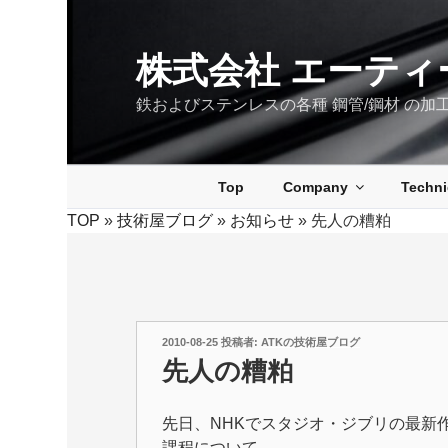
コ
ン
テ
株式会社 エーティ
ン
鉄およびステンレスの各種 鋼管/鋼材 の加
ツ
へ
ス
キ
Top
Company
Techn
ッ
TOP
»
技術屋ブログ
»
お知らせ
»
先人の糟粕
プ
投
2010-08-25
投稿者:
ATKの技術屋ブログ
稿
先人の糟粕
日:
先日、NHKでスタジオ・ジブリの最新
課程について