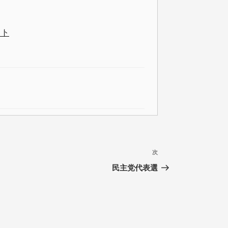
イト
次
次
の
民主党代表選
投
稿