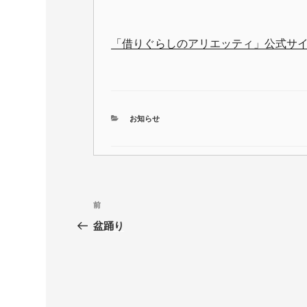
「借りぐらしのアリエッティ」公式サ
カ
お知らせ
テ
ゴ
リ
ー
投
前
前
稿
の
盆踊り
投
ナ
稿
ビ
ゲ