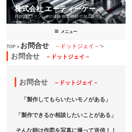
コ
株式会社 エーティーケー
ン
鉄およびステンレスの各種 鋼管/鋼材 の加工販売
テ
ン
ツ
メニュー
へ
お問合せ
ス
－ドットジェイ－
TOP
»
">
キ
お問合せ
－ドットジェイ－
ッ
プ
お問合せ
－ドットジェイ－
「製作してもらいたいモノがある」
「製作できるか相談したいことがある」
そんな時は作図を写真に撮って送信！！