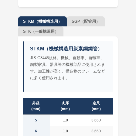
STKM（機械構造用）
SGP（配管用）
STK（一般構造用）
STKM（機械構造用炭素鋼鋼管）
JIS G3445規格。機械、自動車、自転車、
鋼製家具、器具等の機械部品に使用されま
す。加工性が高く、構造物のフレームなど
に多く使用されます。
外径
肉厚
定尺
単重
(mm)
(mm)
(mm)
(kg/m)
5
1.0
3,660
0.099
6
1.0
3,660
0.123