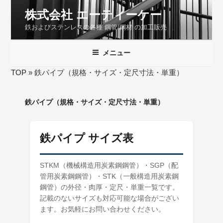
コ
株式会社 エーティーケー
ン
鉄およびステンレスの各種 鋼管/鋼材 の加工販売
テ
ン
ツ
メニュー
へ
TOP
»
鉄パイプ（規格・サイズ・定尺寸法・単重）
ス
キ
ッ
鉄パイプ（規格・サイズ・定尺寸法・単重）
プ
鉄パイプ サイズ表
STKM（機械構造用炭素鋼鋼管）・SGP（配
管用炭素鋼鋼管）・STK（一般構造用炭素鋼
鋼管）の外径・肉厚・定尺・単重一覧です。
記載のないサイズも対応可能な場合がござい
ます。お気軽にお問い合わせください。