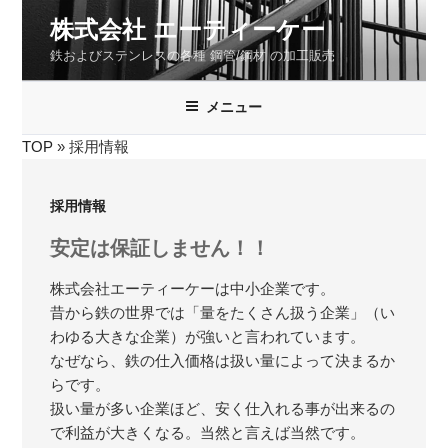
コ
株式会社 エーティーケー
ン
鉄およびステンレスの各種 鋼管/鋼材 の加工販売
テ
ン
ツ
メニュー
へ
TOP
»
採用情報
ス
キ
ッ
採用情報
プ
安定は保証しません！！
株式会社エーティーケーは中小企業です。
昔から鉄の世界では「量をたくさん扱う企業」（い
わゆる大きな企業）が強いと言われています。
なぜなら、鉄の仕入価格は扱い量によって決まるか
らです。
扱い量が多い企業ほど、安く仕入れる事が出来るの
で利益が大きくなる。当然と言えば当然です。