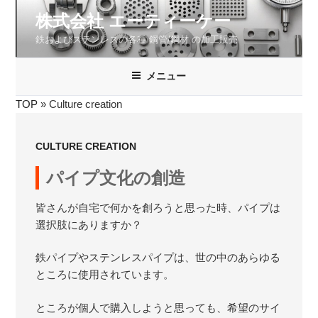
コ
株式会社 エーティーケー
ン
鉄およびステンレスの各種 鋼管/鋼材 の加工販売
テ
ン
ツ
メニュー
へ
TOP
»
Culture creation
ス
キ
ッ
CULTURE CREATION
プ
パイプ文化の創造
皆さんが自宅で何かを創ろうと思った時、パイプは
選択肢にありますか？
鉄パイプやステンレスパイプは、世の中のあらゆる
ところに使用されています。
ところが個人で購入しようと思っても、希望のサイ